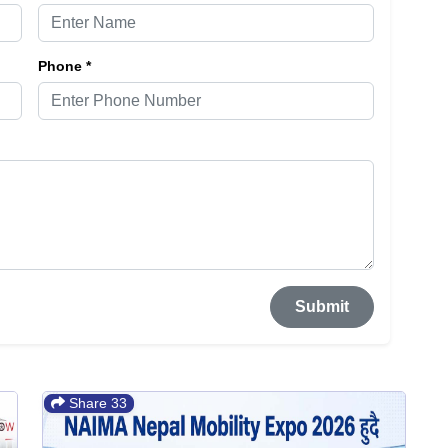
Phone *
Submit
Share 33