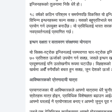
इन्जिनहरूको तुलनामा निकै धेरै हो।
१८ वर्षको कठिन परिश्रम र समर्पणपछि विकसित यो इन्ज
विभिन्न इन्धनहरूमा चल्न सक्छ। यसको बहुप्रतिभाले
प्रयोग गर्न उपयुक्त बनाउँछ। यो प्रविधिलाई भारत सर
नवप्रवर्तनलाई प्रमाणित गर्छ।
इन्धन दक्षता र वातावरण संरक्षणमा योगदान
यो सिक्स-स्ट्रोक इन्जिनलाई परम्परागत चार-स्ट्रोक इ
७० प्रतिशत ऊर्जाको उपयोग गर्न सक्छ, जसले इन्धन खप
प्रदूषणलाई पनि उल्लेखनीय रूपमा घटाउँछ। विज्ञहरूको 
खर्चमा अर्बौं रुपैयाँको बचत हुन सक्छ, जुन देशको ऊर्ज
आविष्कारकको प्रेरणादायी यात्रा
प्रयागराजका यी आविष्कारकले आफ्नो यात्रामा धेरै चु
स्रोतहरू मात्र होइन, प्राविधिक विशेषज्ञता बढाउन 
आफ्नो घरलाई नै प्रयोगशाला बनाए र आफ्नो जुनून पूरा 
उनले एक टेलिभिजन कार्यक्रममा आफ्नो मोटरसाइकलसह