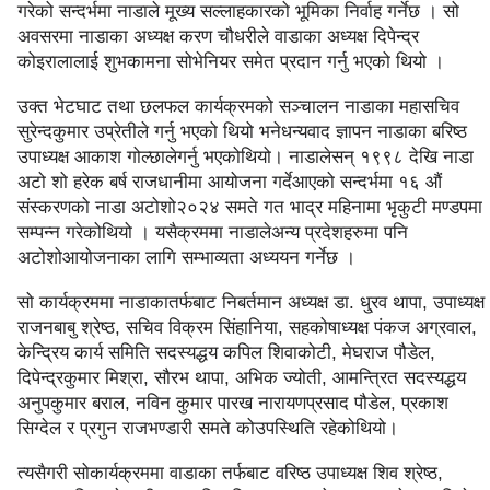
गरेको सन्दर्भमा नाडाले मूख्य सल्लाहकारको भूमिका निर्वाह गर्नेछ । सो
अवसरमा नाडाका अध्यक्ष करण चौधरीले वाडाका अध्यक्ष दिपेन्द्र
कोइरालालाई शुभकामना सोभेनियर समेत प्रदान गर्नु भएको थियो ।
उक्त भेटघाट तथा छलफल कार्यक्रमको सञ्चालन नाडाका महासचिव
सुरेन्दकुमार उप्रेतीले गर्नु भएको थियो भनेधन्यवाद ज्ञापन नाडाका बरिष्ठ
उपाध्यक्ष आकाश गोल्छालेगर्नु भएकोथियो। नाडालेसन् १९९८ देखि नाडा
अटो शो हरेक बर्ष राजधानीमा आयोजना गर्देआएको सन्दर्भमा १६ औं
संस्करणको नाडा अटोशो२०२४ समते गत भाद्र महिनामा भृकुटी मण्डपमा
सम्पन्न गरेकोथियो । यसैक्रममा नाडालेअन्य प्रदेशहरुमा पनि
अटोशोआयोजनाका लागि सम्भाव्यता अध्ययन गर्नेछ ।
सो कार्यक्रममा नाडाकातर्फबाट निबर्तमान अध्यक्ष डा. धु्रव थापा, उपाध्यक्ष
राजनबाबु श्रेष्ठ, सचिव विक्रम सिंहानिया, सहकोषाध्यक्ष पंकज अग्रवाल,
केन्द्रिय कार्य समिति सदस्यद्धय कपिल शिवाकोटी, मेघराज पौडेल,
दिपेन्द्रकुमार मिश्रा, सौरभ थापा, अभिक ज्योती, आमन्त्रित सदस्यद्धय
अनुपकुमार बराल, नविन कुमार पारख नारायणप्रसाद पौडेल, प्रकाश
सिग्देल र प्रगुन राजभण्डारी समते कोउपस्थिति रहेकोथियो।
त्यसैगरी सोकार्यक्रममा वाडाका तर्फबाट वरिष्ठ उपाध्यक्ष शिव श्रेष्ठ,