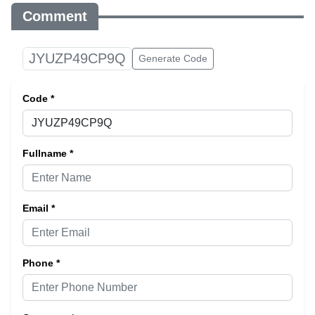
Comment
JYUZP49CP9Q
Generate Code
Code *
Fullname *
Email *
Phone *