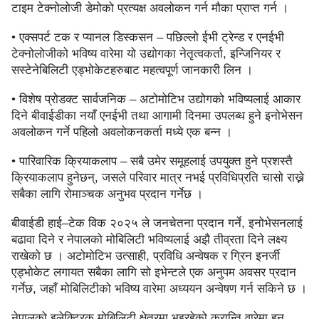
टाइम टेक्नोलोजी डेमोको प्रत्यक्ष अवलोकन गर्न मौका प्राप्त गर्न ।
• एक्सपर्ट टक र प्यानल डिस्कसन – पछिल्लो ईभी ट्रेन्ड र एनईभी
टेक्नोलोजीको भविष्य वारेमा यो उद्योगका नेतृत्वकर्ता, इन्जिनियर र
सस्टेनेबिलिटी एड्भोकेटहरुबाट महत्वपूर्ण जानकारी लिन ।
• विशेष प्रोडक्ट सार्वजनिक – अटोमोटिभ उद्योगको भविष्यलाई आकार
दिने बीवाईडीका नयाँ एनईभी तथा आगामी दिनमा उपलब्ध हुने इनोभेसन
अवलोकन गर्ने पहिलो अवलोकनकर्ता मध्ये एक बन्न ।
• पारिवारिक क्रियाकलाप – सबै उमेर समूहलाई उपयुक्त हुने प्रशस्तै
क्रियाकलाप हुनेछन्, जसले परिवार मात्र नभई प्रविधिप्रति चासो राख्ने
सबैका लागि रोमाञ्चक अनुभव प्रदान गर्नेछ ।
बीवाईडी हाई–टेक विक २०२५ ले जनचेतना प्रदान गर्ने, इनोभेसनलाई
बढावा दिने र नेपालको मोबिलिटी भविष्यलाई अझै तीव्रता दिने लक्ष्य
राखेको छ । अटोमोटिभ उत्साही, प्रविधि अन्वेषक र ग्रिन इनर्जी
एड्भोकेट लगायत सबैका लागि सो इभेन्टले एक अनुपम अवसर प्रदान
गर्नेछ, जहाँ मोबिलिटीको भविष्य वारेमा अध्ययन अन्वेषण गर्न सकिने छ ।
नेपालको इलेक्ट्रिक मोबिलिटी क्षेत्रमा भइरहेको क्रान्ति वारेमा हुन