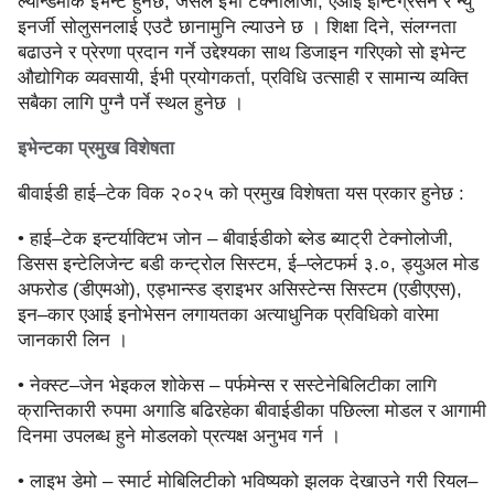
ल्यान्डमार्क इभेन्ट हुनेछ, जसले ईभी टेक्नोलोजी, एआई इन्टिग्रेसन र न्यु
इनर्जी सोलुसनलाई एउटै छानामुनि ल्याउने छ । शिक्षा दिने, संलग्नता
बढाउने र प्रेरणा प्रदान गर्ने उद्देश्यका साथ डिजाइन गरिएको सो इभेन्ट
औद्योगिक व्यवसायी, ईभी प्रयोगकर्ता, प्रविधि उत्साही र सामान्य व्यक्ति
सबैका लागि पुग्नै पर्ने स्थल हुनेछ ।
इभेन्टका प्रमुख विशेषता
बीवाईडी हाई–टेक विक २०२५ को प्रमुख विशेषता यस प्रकार हुनेछ :
• हाई–टेक इन्टर्याक्टिभ जोन – बीवाईडीको ब्लेड ब्याट्री टेक्नोलोजी,
डिसस इन्टेलिजेन्ट बडी कन्ट्रोल सिस्टम, ई–प्लेटफर्म ३.०, ड्युअल मोड
अफरोड (डीएमओ), एड्भान्स्ड ड्राइभर असिस्टेन्स सिस्टम (एडीएएस),
इन–कार एआई इनोभेसन लगायतका अत्याधुनिक प्रविधिको वारेमा
जानकारी लिन ।
• नेक्स्ट–जेन भेइकल शोकेस – पर्फमेन्स र सस्टेनेबिलिटीका लागि
क्रान्तिकारी रुपमा अगाडि बढिरहेका बीवाईडीका पछिल्ला मोडल र आगामी
दिनमा उपलब्ध हुने मोडलको प्रत्यक्ष अनुभव गर्न ।
• लाइभ डेमो – स्मार्ट मोबिलिटीको भविष्यको झलक देखाउने गरी रियल–