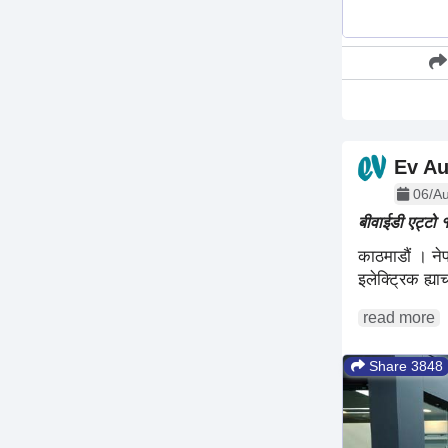
Ev Au
06/Au
बीवाईडी एट्टो 
काठमाडौं । ने
इलेक्ट्रिक ह्
read more
Share 3848