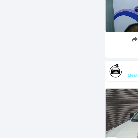
Re
Best