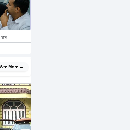
nts
See More →