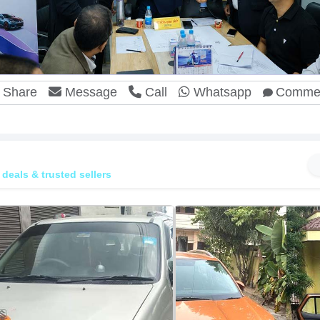
Share
Message
Call
Whatsapp
Comme
conditioned & Used Vehicles for Sale
 deals & trusted sellers